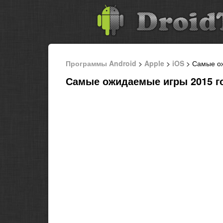
Программы Android
>
Apple
>
iOS
> Самые ож
Самые ожидаемые игры 2015 го