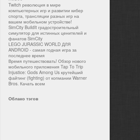
Twitch революция в мире
компьютерных игр и развитии кибер
спорта, трансляции разных игр на
вашем мобильном устройстве!
SimCity BuildIt градостроительный
симулятор для истинных ценителей и
фанатов SimCity
LEGO JURASSIC WORLD ДЛЯ
ANDROID - самая годная игра за
последнее время
Время путешествовать! Обзор нового
мобильного приложения Tap To Trip
Injustice: Gods Among Us крутейший
файтинг (fighting) от копмании Warner
Bros. Качать всем
Облако тэгов