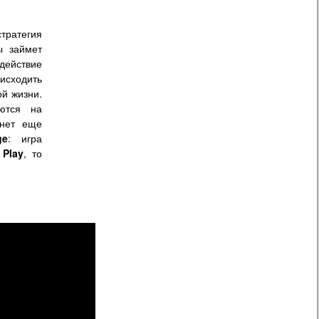
тратегия
ы займет
действие
исходить
ой жизни.
ются на
анет еще
ge
: игра
 Play
, то