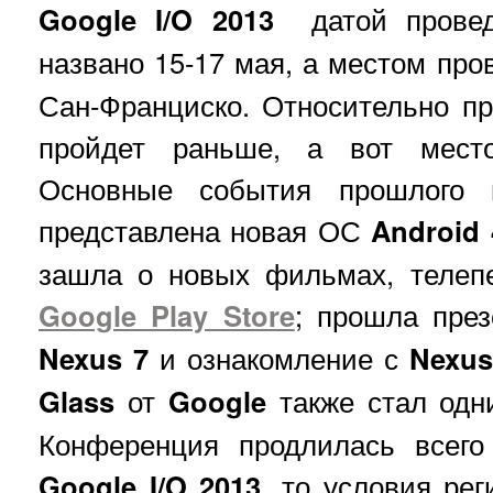
Google I/O 2013
датой провед
названо 15-17 мая, а местом про
Сан-Франциско. Относительно п
пройдет раньше, а вот место
Основные события прошлого 
представлена новая ОС
Android 
зашла о новых фильмах, телеп
Google Play Store
; прошла през
Nexus 7
и ознакомление с
Nexus
Glass
от
Google
также стал одн
Конференция продлилась всего
Google I/O 2013
, то условия ре