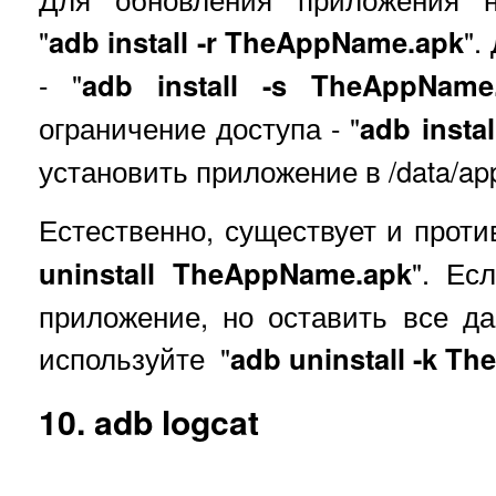
"
adb install -r TheAppName.apk
".
- "
adb install -s TheAppName
ограничение доступа - "
adb insta
установить приложение в /data/app
Естественно, существует и проти
uninstall TheAppName.apk
". Ес
приложение, но оставить все д
используйте "
adb uninstall -k T
10. adb logcat