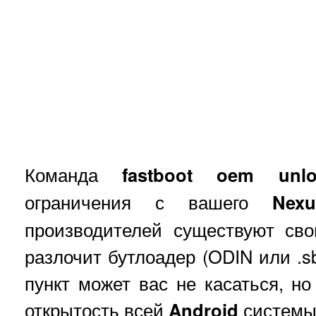
Команда
fastboot oem unlo
ограничения с вашего
Nexu
производителей существуют св
разлочит бутлоадер (ODIN или .s
пункт может вас не касаться, н
открытость всей
Android
системы