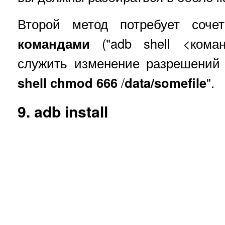
Второй метод потребует соч
командами
("adb shell <кома
служить изменение разрешений 
shell chmod
666
/
data/somefile
".
9. adb install