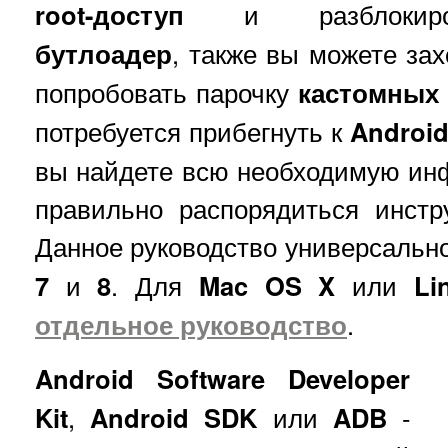
root-доступ
и разблокиро
бутлоадер
, также вы можете зах
попробовать парочку
кастомных
потребуется прибегнуть к
Androi
вы найдете всю необходимую ин
правильно распорядиться инст
Данное руководство универсальн
7
и
8
. Для
Mac OS X
или
Li
отдельное руководство
.
Android Software Developer
Kit
,
Android SDK
или
ADB
-