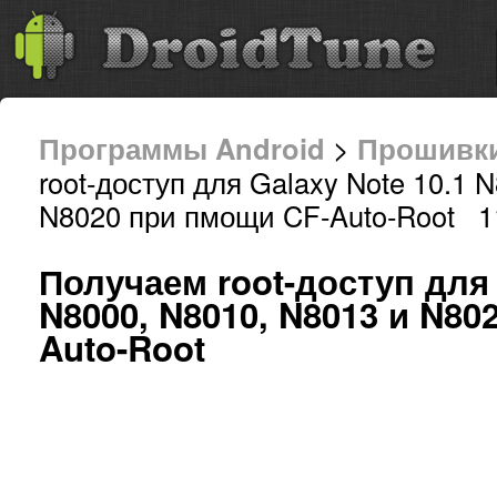
Программы Android
>
Прошивк
root-доступ для Galaxy Note 10.1 
N8020 при пмощи CF-Auto-Root 11
Получаем root-доступ для 
N8000, N8010, N8013 и N80
Auto-Root