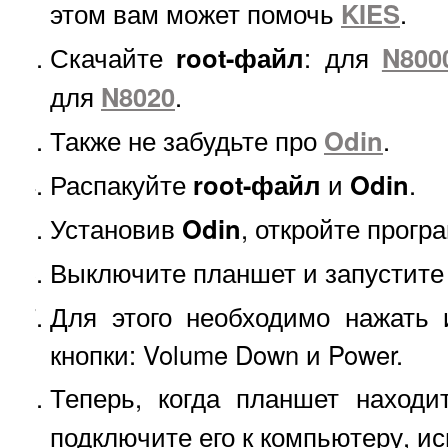
этом вам может помочь
KIES
.
Скачайте
root-файл
: для
N800
для
N8020
.
Также не забудьте про
Odin
.
Распакуйте
root-файл
и
Odin
.
Установив
Odin
, откройте прогр
Выключите планшет и запустите 
Для этого необходимо нажать
кнопки: Volume Down и Power.
Теперь, когда планшет находи
подключите его к компьютеру, и