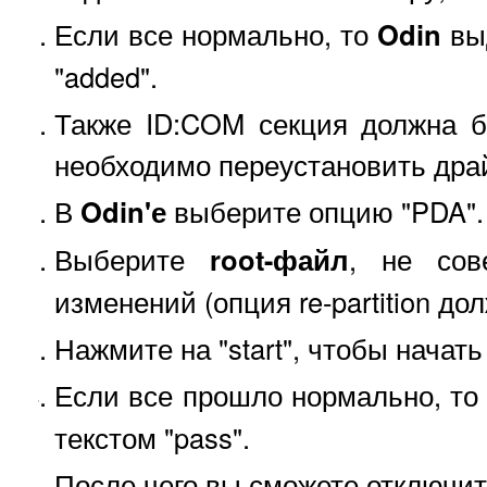
Если все нормально, то
Odin
вы
"added".
Также ID:COM секция должна б
необходимо переустановить дра
В
Odin'е
выберите опцию "PDA".
Выберите
root-файл
, не сов
изменений (опция re-partition до
Нажмите на "start", чтобы начат
Если все прошло нормально, то
текстом "pass".
После чего вы сможете отключит