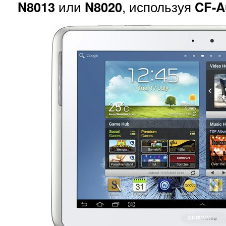
N8013
или
N8020
, используя
CF-A