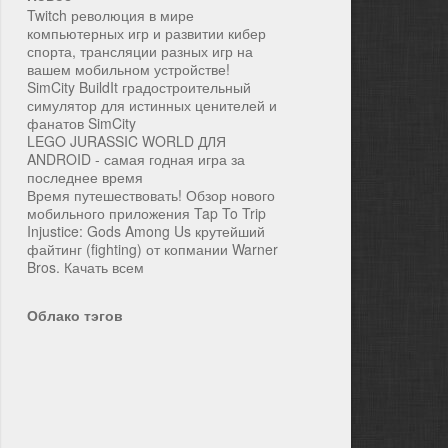
Twitch революция в мире
компьютерных игр и развитии кибер
спорта, трансляции разных игр на
вашем мобильном устройстве!
SimCity BuildIt градостроительный
симулятор для истинных ценителей и
фанатов SimCity
LEGO JURASSIC WORLD ДЛЯ
ANDROID - самая годная игра за
последнее время
Время путешествовать! Обзор нового
мобильного приложения Tap To Trip
Injustice: Gods Among Us крутейший
файтинг (fighting) от копмании Warner
Bros. Качать всем
Облако тэгов