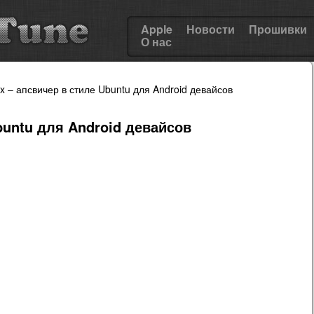
Apple
Новости
Прошивки
О нас
x – апсвичер в стиле Ubuntu для Android девайсов
buntu для Android девайсов