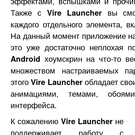
эффектами, вспышками и прочи
Также с
Vire
Launcher
вы смо
каждого отдельного элемента, в
На данный момент приложение нах
это уже достаточно неплохая п
Android
хоумскрин на что-то ве
множеством настраиваемых па
этого
Vire Launcher
обладает сво
анимациями, темами, обоя
интерфейса.
К сожалению
Vire Launcher
не
поддерживает работу с