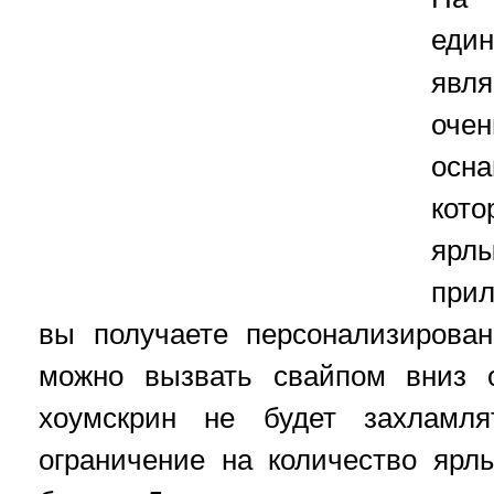
еди
явля
оче
осн
кот
ярл
при
вы получаете персонализирован
можно вызвать свайпом вниз 
хоумскрин не будет захламля
ограничение на количество ярл