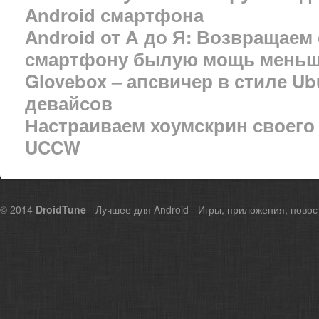
Android смартфона
Android от А до Я: Возвращаем
смартфону былую мощь меньше
Glovebox – апсвичер в стиле Ub
девайсов
Настраиваем хоумскрин своего
UCCW
© 2014
DroidTune
- Лучшее для Android - Игры, приложения, новос