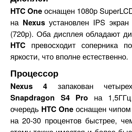
HTC One
оснащен 1080p SuperLCD3
на
Nexus
установлен IPS экран
(720p). Оба дисплея обладают ди
HTC
превосходит соперника п
яркости, что вполне естественно.
Процессор
Nexus 4
запакован четырех
Snapdragon S4 Pro
на 1,5ГГ
очередь
HTC One
оснащен чипо
на 20-30 процентов быстрее, ч
этому также имеется и более бы