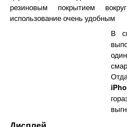
резиновым покрытием вокру
использование очень удобным
В с
выпо
оди
сма
Отд
iPh
гор
выгн
Дисплей