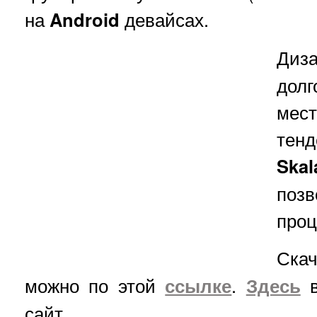
на
Android
девайсах.
Диз
дол
мест
тенд
Skal
поз
проц
Ска
можно по этой
ссылке
.
Здесь
в
сайт.