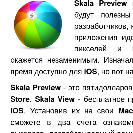
Skala Preview
будут полезн
разработчиков, 
приложения ид
пикселей и 
окажется незаменимым. Изнача
время доступно для
iOS
, но вот 
Skala Preview
- это пятидолларо
Store
.
Skala View
- бесплатное 
iOS
. Установив их на свои
Mac
сможете в два счета ознаком