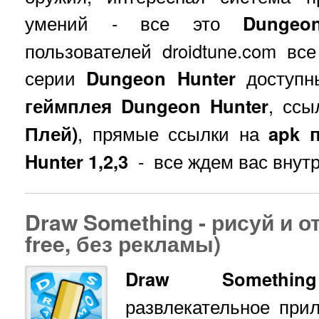
умений - все это
Dungeo
пользователей droidtune.com в
серии
Dungeon Hunter
доступн
геймплея Dungeon Hunter
, сс
Плей)
, прямые ссылки на
apk 
Hunter 1,2,3
- все ждем вас внутр
Draw Something - рисуй и от
free, без рекламы)
Draw Something
развлекательное при