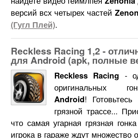
найдете видео геймлпея
Zenonia
версий всх четырех частей
Zenon
(Гугл Плей)
.
Reckless Racing 1,2 - отли
для Android (apk, полные в
Reckless Racing
- о
оригинальных г
Android
! Готовьтесь
грязной трассе... Пр
что самая угарная грязная гонк
игрока в гараже ждут множество 