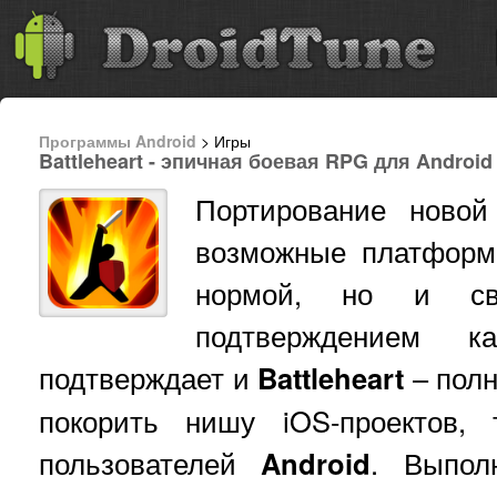
Программы Android
> Игры
Battleheart - эпичная боевая RPG для Android
Портирование ново
возможные платформ
нормой, но и сво
подтверждением к
подтверждает и
Battleheart
– полн
покорить нишу iOS-проектов,
пользователей
Android
. Выпо