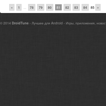
«
1
...
78
79
80
81
82
83
84
85
»
© 2014
DroidTune
- Лучшее для Android - Игры, приложения, новос