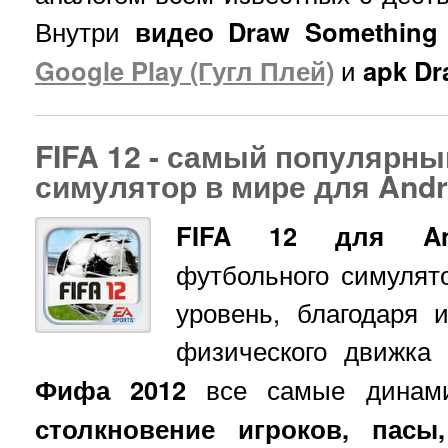
Внутри
видео Draw Something
Google Play (Гугл Плей)
и
apk Dr
FIFA 12 - самый популярн
симулятор в мире для Andr
FIFA 12 для An
футбольного симулят
уровень, благодаря 
физического движка
Фифа 2012
все самые динами
столкновение игроков, пасы