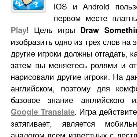
iOS и Android поль
первом месте плат
Play
! Цель игры
Draw Someth
изобразить одно из трех слов на 
другие игроки должны отгадать, к
затем вы меняетесь ролями и от
нарисовали другие игроки. На да
английском, поэтому для комф
базовое знание английского 
Google Translate
. Игра действит
затягивает, является мобил
аналогом всем известных с деств