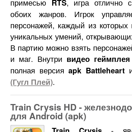
примесью
RTS
, игра отлично 
обоих жанров. Игрок управля
персонажей, каждый из которых
уникальных умений, открывающи
В партию можно взять персонажей
и маг. Внутри
видео геймплея 
полная версия
apk Battleheart
и
(Гугл Плей)
.
Train Crysis HD - железно
для Android (apk)
Train Crysis
- явля