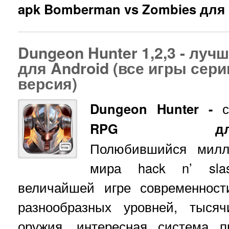
apk Bomberman vs Zombies для 
Dungeon Hunter 1,2,3 - луч
для Android (все игры сери
версия)
Dungeon Hunter -
RPG дл
Полюбившийся милл
мира hack n’ sla
величайшей игре современност
разнообразных уровней, тыся
оружия, интересная система п