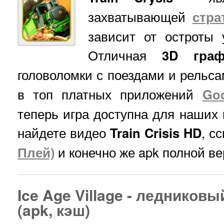
захватывающей
стра
зависит от остроты 
Отличная
3D граф
головоломки с поездами и рельс
в топ платных приложений
Goo
теперь игра доступна для наших 
найдете видео
Train Crisis HD
, с
Плей)
и конечно же apk полной в
Ice Age Village - ледников
(apk, кэш)