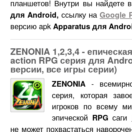
планшетов! Внутри вы найдете 
для Android,
ссылку на
Google P
версию apk
Apparatus для Andro
ZENONIA 1,2,3,4 - епическа
action RPG серия для Andro
версии, все игры серии)
ZENONIA
- всемирн
серия, которая зав
игроков по всему ми
эпической
RPG
саги
не может похвастаться наворочен