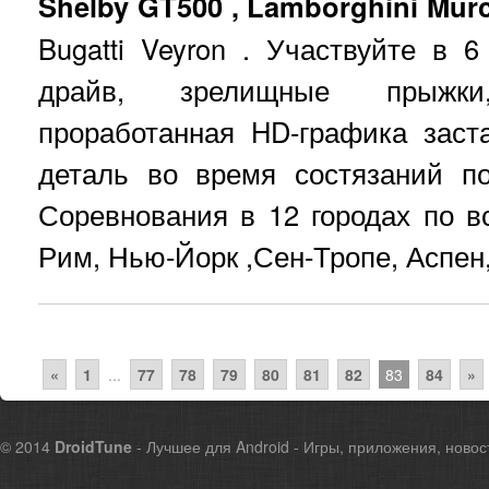
Shelby GT500 , Lamborghini Murc
Bugatti Veyron . Участвуйте в 
драйв, зрелищные прыжки
проработанная HD-графика заст
деталь во время состязаний по
Соревнования в 12 городах по в
Рим, Нью-Йорк ,Сен-Тропе, Аспен
«
1
...
77
78
79
80
81
82
83
84
»
© 2014
DroidTune
- Лучшее для Android - Игры, приложения, новос