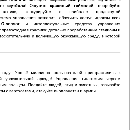
ого
футбола
! Ощутите
красивый геймплей
, попробуйте
 тактике, конкурируйте с наиболее продвинутой
стема управления позволит облегчить доступ игрокам всех
е
G-sensor
и интеллектуальные средства управления
т превосходная графика: детально проработанные стадионы и
 восхитительную и волнующую окружающую среду, в которой
году. Уже 2 миллиона пользователей пристрастились к
й увлекательной аркаде! Управление гигантским червем
ним пальцем. Поедайте людей, птиц и животных, взрывайте
ы с вертолётами, атакуйте инопланетян и армии.