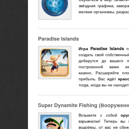
звёздная графика, завор
мелкие организмы, разрас
Paradise Islands
Игра Paradise Islands
пр
создать свой собственны
доберутся до вашего п
построенной вами им
казино. Расширяйте пл
прибыль. Вас ждёт
крас
тогда, когда вы не находи
Super Dynamite Fishing (Вооружен
Возьмите с собой
ору
взрывчатки! Теперь вы
водоёмы, от вас не сбе