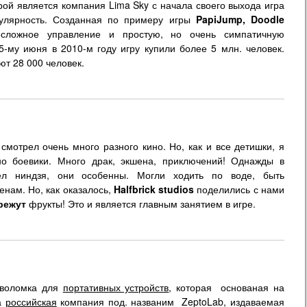
рой является компания Lima Sky с начала своего выхода игра
улярность. Созданная по примеру игры
PapiJump, Doodle
ложное управление и простую, но очень симпатичную
5-му июня в 2010-м году игру купили более 5 млн. человек.
ют 28 000 человек.
смотрел очень много разного кино. Но, как и все детишки, я
о боевики. Много драк, экшена, приключений! Однажды в
л ниндзя, они особенны. Могли ходить по воде, быть
енам. Но, как оказалось,
Halfbrick studios
поделились с нами
режут
фрукты! Это и является главным занятием в игре.
оволомка для
портативных устройств
, которая основаная на
ла
российская
компания под. названим ZeptoLab, издаваемая