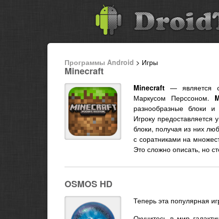
Программы Android
> Игры
Minecraft
Minecraft
— является ст
Маркусом Перссоном.
M
разнообразные блоки и
Игроку предоставляется у
блоки, получая из них лю
с соратниками на множес
Это сложно описать, но с
OSMOS HD
Теперь эта популярная игр
Окунитесь в мир галакти