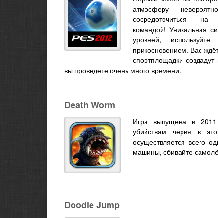
атмосферу невероятн
сосредоточиться на
командой! Уникальная си
уровней, используйт
прикосновением. Вас ждё
спортплощадки создадут
вы проведете очень много времени.
Death Worm
Игра выпущена в 2011 
убийствам червя в это
осуществляется всего од
машины, сбивайте самолёт
Doodle Jump