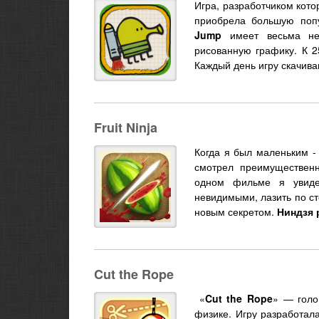
Игра, разработчиком кото
приобрела большую поп
Jump
имеет весьма нес
рисованную графику. К 2
Каждый день игру скачива
Fruit Ninja
Когда я был маленьким - 
смотрел преимущественн
одном фильме я увиде
невидимыми, лазить по ст
новым секретом.
Ниндзя 
Cut the Rope
«
Cut the Rope
» — гол
физике. Игру разработа