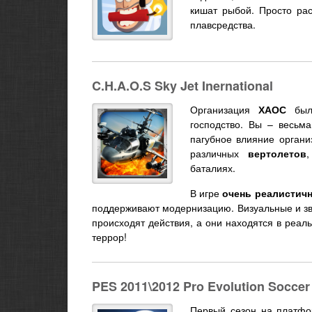
кишат рыбой. Просто ра
плавсредства.
C.H.A.O.S Sky Jet Inernational
Организация
ХАОС
была
господство. Вы – весьм
пагубное влияние органи
различных
вертолетов
,
баталиях.
В игре
очень реалистич
поддерживают модернизацию. Визуальные и зв
происходят действия, а они находятся в реал
террор!
PES 2011\2012 Pro Evolution Soccer
Первый сезон на платф