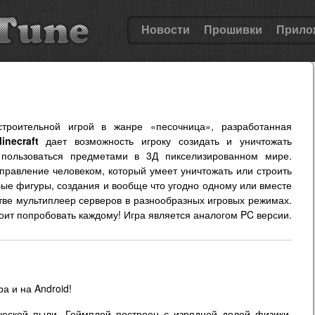
Новости
Прошивки
Прило
роительной игрой в жанре «песочница», разработанная
inecraft
дает возможность игроку созидать и уничтожать
 пользоваться предметами в 3Д пикселизированном мире.
правление человеком, который умеет уничтожать или строить
бые фигуры, создания и вообще что угодно одному или вместе
тве мультиплеер серверов в разнообразных игровых режимах.
тоит попробовать каждому! Игра является аналогом PC версии.
а и на Android!
ческой пыли. Геймплей построен с изрядной долей физики,