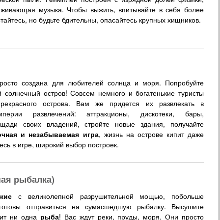
аживающая музыка. Чтобы выжить, впитывайте в себя более
тайтесь, но будьте бдительны, опасайтесь крупных хищников.
осто создана для любителей солнца и моря. Попробуйте
й солнечный остров! Совсем немного и богатенькие туристы
рекрасного острова. Вам же придется их развлекать в
перии развлечений: аттракционы, дискотеки, бары,
ощади своих владений, стройте новые здания, получайте
очная и незабываемая игра
, жизнь на острове кипит даже
тесь в игре, широкий выбор построек.
ная рыбалка)
жие
с великолепной разрушительной мощью, побольше
 готовы отправиться на сумасшедшую рыбалку. Высушите
жит ни одна
рыба
! Вас ждут реки, пруды, моря. Они просто