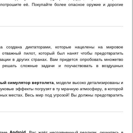
спотрошите её. Покупайте более опасное оружие и дорогие
 создана диктаторами, которые нацелены на мировое
а отважный пилот, который был нанят чтобы предотвратить
зации в других странах. Вам придется опробовать множетво
 решать сложные задачи и поучаствовать в воздушных
ный симулятор вертолета
, модели высоко детализированы и
уковые эффекты погрузят в ту мрачную атмосферу, в которой
ьных местах. Весь мир под угрозой! Вы должны предотвратить
орме
Android
. Вас ждёт несравненный реализм, окунитесь в