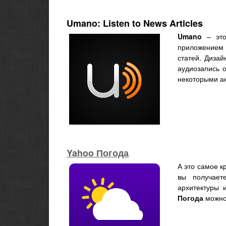
Umano: Listen to News Articles
Umano
– это
приложением 
статей. Диза
аудиозапись о
некоторыми а
Yahoo Погода
А это самое 
вы получает
архитектуры 
Погода
можно