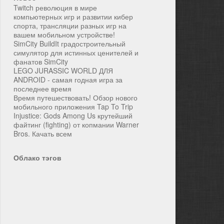
Twitch революция в мире
компьютерных игр и развитии кибер
спорта, трансляции разных игр на
вашем мобильном устройстве!
SimCity BuildIt градостроительный
симулятор для истинных ценителей и
фанатов SimCity
LEGO JURASSIC WORLD ДЛЯ
ANDROID - самая годная игра за
последнее время
Время путешествовать! Обзор нового
мобильного приложения Tap To Trip
Injustice: Gods Among Us крутейший
файтинг (fighting) от копмании Warner
Bros. Качать всем
Облако тэгов