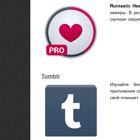
Runtastic He
камеры. В ре
скучную серу
Tumblr
Изучайте б
приложение сп
свой планшет