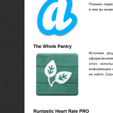
Помимо перво
в чем вы може
The Whole Pantry
Источник ре
оформлением.
этого исполь
информацию о
не найти. Ска
Runtastic Heart Rate PRO