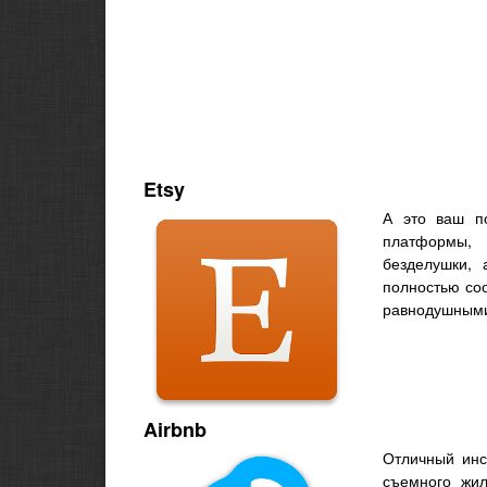
Etsy
А это ваш п
платформы,
безделушки, 
полностью соо
равнодушными
Airbnb
Отличный инс
съемного жи