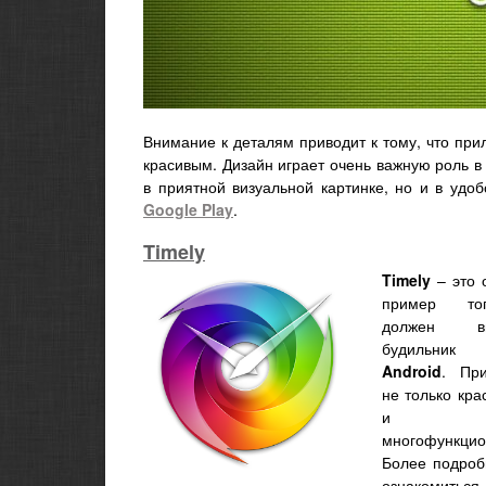
Внимание к деталям приводит к тому, что при
красивым. Дизайн играет очень важную роль в 
в приятной визуальной картинке, но и в удо
Google Play
.
Timely
Timely
– это 
пример то
должен вы
будильни
Android
. Пр
не только кра
и
многофункцио
Более подроб
ознакомиться,