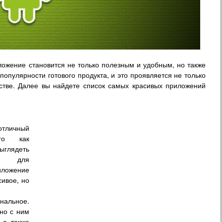
ложение становится не только полезным и удобным, но также
популярности готового продукта, и это проявляется не только
бстве. Далее вы найдете список самых красивых приложений
отличный
го как
глядеть
к для
иложение
сивое, но
нальное.
но с ним
 а также