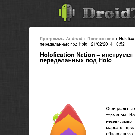
Программы Android
>
Приложения
> Holofica
переделанных под Holo 21/02/2014 10:52
Holofication Nation – инструме
переделанных под Holo
Официальны
термином
Ho
независимых
маркете при
обновленную 