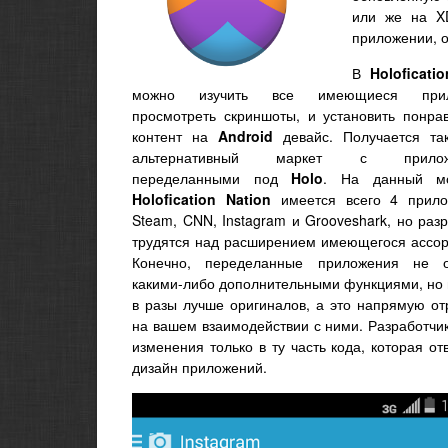
или же на XD
приложении, о
В
Holoficati
можно изучить все имеющиеся прил
просмотреть скриншоты, и установить понра
контент на
Android
девайс. Получается та
альтернативный маркет с приложе
переделанными под
Holo
. На данный м
Holofication Nation
имеется всего 4 прило
Steam, CNN, Instagram и Grooveshark, но раз
трудятся над расширением имеющегося ассор
Конечно, переделанные приложения не о
какими-либо дополнительными функциями, но 
в разы лучше оригиналов, а это напрямую от
на вашем взаимодействии с ними. Разработчи
изменения только в ту часть кода, которая от
дизайн приложений.