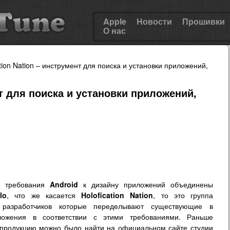
Apple
Новости
Прошивки
О нас
tion Nation – инструмент для поиска и установки приложений,
нт для поиска и установки приложений,
е требования
Android
к дизайну приложений объединены
lo
, что же касается
Holofication Nation
, то это группа
 разработчиков которые переделывают существующие в
ложения в соответствии с этими требованиями. Раньше
продукцию можно было найти на официальном сайте студии