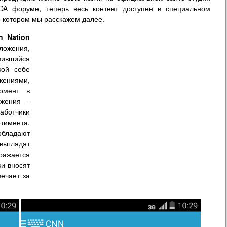
A форуме, теперь весь контент доступен в специальном
 котором мы расскажем далее.
on Nation
ожения,
вившийся
кой себе
ниями,
омент в
жения –
работчики
тимента.
бладают
выглядят
ражается
ки вносят
вечает за