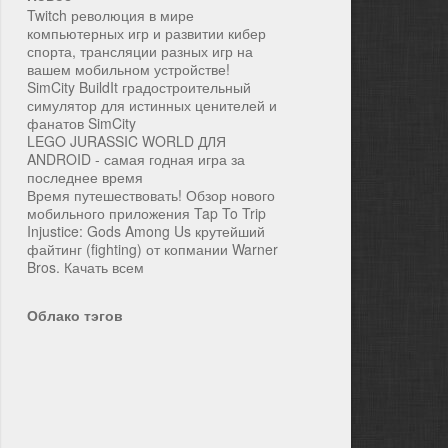
Twitch революция в мире
компьютерных игр и развитии кибер
спорта, трансляции разных игр на
вашем мобильном устройстве!
SimCity BuildIt градостроительный
симулятор для истинных ценителей и
фанатов SimCity
LEGO JURASSIC WORLD ДЛЯ
ANDROID - самая годная игра за
последнее время
Время путешествовать! Обзор нового
мобильного приложения Tap To Trip
Injustice: Gods Among Us крутейший
файтинг (fighting) от копмании Warner
Bros. Качать всем
Облако тэгов