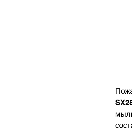
Пож
SX2
мыл
сост