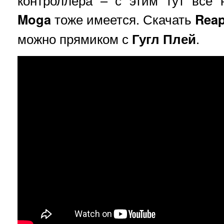
контроллера – с этим тут все 
Moga
тоже имеется. Скачать
Reap
можно прямиком с
Гугл
Плей
.