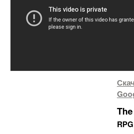
Скач
Goog
The
RPG