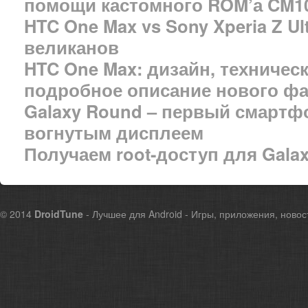
помощи кастомного ROM’а CM10
HTC One Max vs Sony Xperia Z U
великанов
HTC One Max: дизайн, техничес
подробное описание нового фа
Galaxy Round – первый смартф
вогнутым дисплеем
Получаем root-доступ для Galax
© 2014
DroidTune
- Лучшее для Android - Игры, приложения, новос